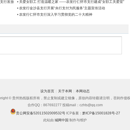
市支行发放
•
关爱女职工 打造温暖之家 ——农发行仁怀市支行建成“女职工关爱室”
•
农发行金沙县支行开展“央行支付为民服务”主题宣传活动
•
农发行仁怀市支行深入学习贯彻党的二十大精神
设为首页
|
关于本网
|
本网动态
pyright © 贵州热线版权所有，禁止复制或建立镜像，原创内容转载请注明，否则作侵
合作QQ：867692277 投稿mail：czhts@qq.com
贵公网安备52011502009532号
ICP备案：
黔ICP备15001828号-27
此站由
城网中国
制作与维护