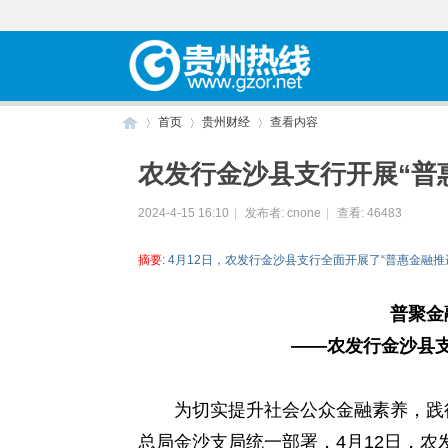
首页
贵州财经
查看内容
农发行金沙县支行开展“普
贵
›
›
›
2024-4-15 16:10
|
发布者:
cnone
|
查看:
46483
摘要
: 4月12日，农发行金沙县支行全面开展了“普惠金
普聚金
——农发行金沙县支
为切实提升社会公众金融素养，践行
州
总局金沙支局统一部署，4月12日，农