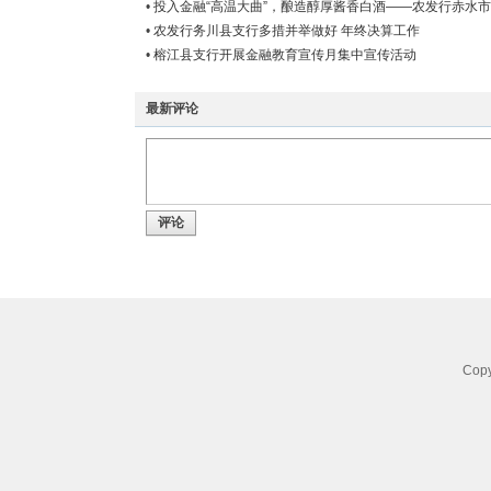
•
投入金融“高温大曲”，酿造醇厚酱香白酒——农发行赤水
400万元生产经营贷款
•
农发行务川县支行多措并举做好 年终决算工作
•
榕江县支行开展金融教育宣传月集中宣传活动
最新评论
评论
Co