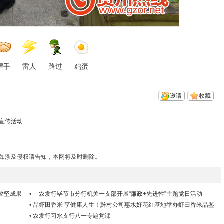
握手
雷人
路过
鸡蛋
邀请
收藏
日宣传活动
如涉及侵权请告知，本网将及时删除。
攻坚成果
•
—农发行毕节市分行机关一支部开展“廉政+先进性”主题党日活动
•
品虾田香米 享健康人生！黔村公司惠水好花红基地举办虾田香米品鉴
会
•
农发行习水支行八一专题党课