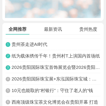
品虾田香米 享健康人生！黔村公司惠
最炫民族风！三都“村T” 在都柳江
贵州云峰屯堡“村T”大秀上演：时尚
贵州茶走进AI时代
纸为载体绣传千年！贵州村T上演国内
全网推荐
最新资讯
贵州热度
贵州茶走进AI时代
1
纸为载体绣传千年！贵州村T上演国内首场纸
2
2026贵阳国际珠宝首饰展览会暨2026贵阳茶业
3
2026贵阳国际珠宝展+东泓国际珠宝城：打造
4
10元也能取的“村银行”：守住了老人的“钱
5
西南顶级珠宝茶文化博览会在贵阳开幕 打造
6