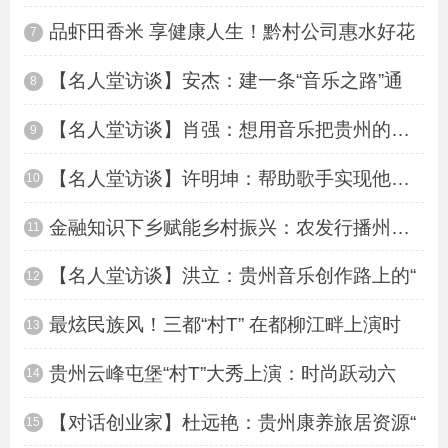
品虾田香米 享健康人生！黔村公司惠水好花
7
【名人堂访谈】安杰：建一条“音乐之路”通
8
【名人堂访谈】肖强：想用音乐把贵州的美唱
9
【名人堂访谈】许明坤：帮助歌手实现他们音
10
金融知识下乡赋能乡村振兴：农发行播州区支
11
【名人堂访谈】洪立：贵州音乐创作路上的“
12
最炫民族风！三都“村T” 在都柳江畔上演时
13
贵州云峰屯堡“村T”大秀上演：时尚跃动六
14
【对话创业家】杜远艳：贵州康养旅居资源“
15