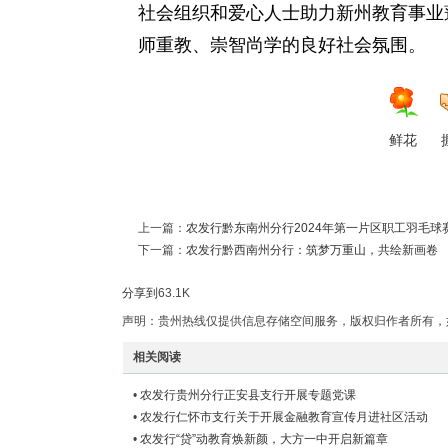
社会组织和爱心人士助力新州教育事业
师重教、崇智尚学的良好社会氛围。
鲜花
上一篇：
农发行黔东南州分行2024年第一片区职工羽毛球
下一篇：
农发行黔西南州分行：筑梦万重山，共绘新画卷
分享到
63.1K
声明：贵州热线仅提供信息存储空间服务，版权归作者所有，
相关阅读
•
农发行贵州分行正安县支行开展专题党课
•
农发行仁怀市支行关于开展金融教育宣传月进社区活动
•
农发行“贷”动教育焕新颜，大方一中开启新篇章