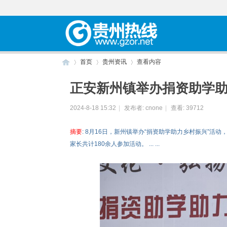
首页
贵州资讯
查看内容
正安新州镇举办捐资助学
贵
›
›
›
2024-8-18 15:32
|
发布者:
cnone
|
查看:
39712
摘要
: 8月16日，新州镇举办“捐资助学助力乡村振兴”
家长共计180余人参加活动。 ... ...
州