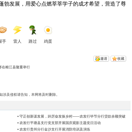
蓬勃发展，用爱心点燃莘莘学子的成才希望，营造了尊
握手
雷人
路过
鸡蛋
邀请
收藏
赛在榕江县隆重举行
如涉及侵权请告知，本网将及时删除。
•
守正创新谋发展，踔厉奋发振乡村——农发行毕节分行贷款余额突破
400亿元
•
农发行平塘县支行党支部开展国庆观影主题党日活动
•
农发行贵州分行金沙支行开展消防培训及演练