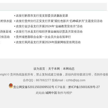
•
农发行黔西市支行党支部委员讲廉政党课
农村供水提
•
农发行贵州分行正安支行开展“观红色影片 忆峥嵘岁月”主题党日活动
•
农发行金沙县支行开展2024年“金融教育宣传月”活动
 消保县域
•
农发行习水县支行组织开展金融知识普及月宣传活动
宣传活动
•
贵州省慈善联合会第一次会员大会在筑举行
大
•
农发行凤冈县支行开展2024年国家网络宣传周活动
设为首页
|
关于本网
|
本网动态
pyright © 贵州热线版权所有，禁止复制或建立镜像，原创内容转载请注明，否则作侵
合作QQ：867692277 投稿mail：czhts@qq.com
贵公网安备52011502009532号
ICP备案：
黔ICP备15001828号-27
此站由
城网中国
制作与维护