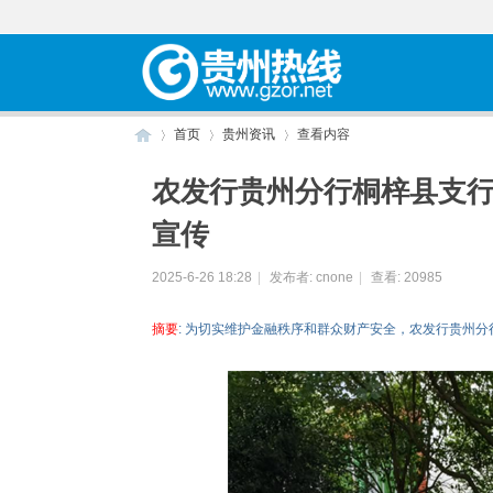
首页
贵州资讯
查看内容
农发行贵州分行桐梓县支
宣传
贵
›
›
›
2025-6-26 18:28
|
发布者:
cnone
|
查看:
20985
摘要
: 为切实维护金融秩序和群众财产安全，农发行贵州
州