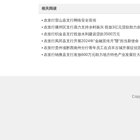
相关阅读
•
农发行雷山县支行网络安全宣传
•
农发行播州区支行鼎力支持乡村振兴 投放3亿元贷款助力
质增效
•
农发行织金县支行投放水利建设贷款3500万元
•
农发行凤冈县支行开展2024年“金融宣传月”暨“担当新使命
行”活动
•
农发行贵州省黔西南州分行青年员工在贞丰古城开展征信
•
农发行纳雍县支行发放600万元助力地方特色产业发展壮
Co